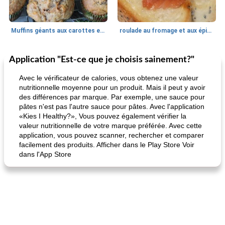
Muffins géants aux carottes et à la banane de Nif
roulade au fromage et aux épinards
Application "Est-ce que je choisis sainement?"
Marques de confiance: recettes et
30
min
Viande et volaille
55
min
astuces
Avec le vérificateur de calories, vous obtenez une valeur
nutritionnelle moyenne pour un produit. Mais il peut y avoir
des différences par marque. Par exemple, une sauce pour
pâtes n'est pas l'autre sauce pour pâtes. Avec l'application
«Kies I Healthy?», Vous pouvez également vérifier la
valeur nutritionnelle de votre marque préférée. Avec cette
application, vous pouvez scanner, rechercher et comparer
facilement des produits. Afficher dans le Play Store Voir
dans l'App Store
fiesta tostadas
le méga's jopp joes