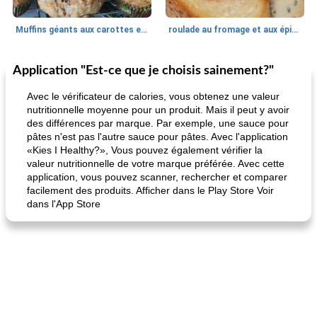
Muffins géants aux carottes et à la banane de Nif
roulade au fromage et aux épinards
Application "Est-ce que je choisis sainement?"
Marques de confiance: recettes et
30
min
Viande et volaille
55
min
astuces
Avec le vérificateur de calories, vous obtenez une valeur
nutritionnelle moyenne pour un produit. Mais il peut y avoir
des différences par marque. Par exemple, une sauce pour
pâtes n'est pas l'autre sauce pour pâtes. Avec l'application
«Kies I Healthy?», Vous pouvez également vérifier la
valeur nutritionnelle de votre marque préférée. Avec cette
application, vous pouvez scanner, rechercher et comparer
facilement des produits. Afficher dans le Play Store Voir
dans l'App Store
fiesta tostadas
le méga's jopp joes