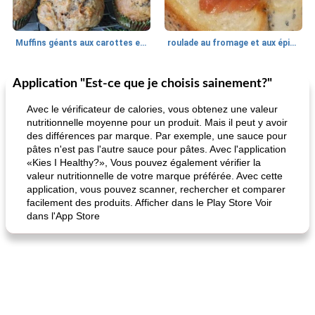
Muffins géants aux carottes et à la banane de Nif
roulade au fromage et aux épinards
Application "Est-ce que je choisis sainement?"
Marques de confiance: recettes et
30
min
Viande et volaille
55
min
astuces
Avec le vérificateur de calories, vous obtenez une valeur
nutritionnelle moyenne pour un produit. Mais il peut y avoir
des différences par marque. Par exemple, une sauce pour
pâtes n'est pas l'autre sauce pour pâtes. Avec l'application
«Kies I Healthy?», Vous pouvez également vérifier la
valeur nutritionnelle de votre marque préférée. Avec cette
application, vous pouvez scanner, rechercher et comparer
facilement des produits. Afficher dans le Play Store Voir
dans l'App Store
fiesta tostadas
le méga's jopp joes