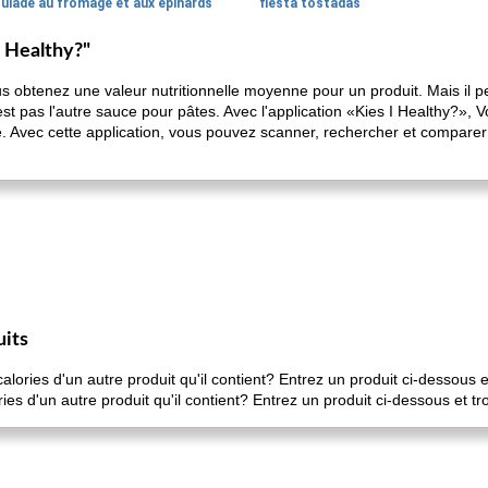
oulade au fromage et aux épinards
fiesta tostadas
s Healthy?"
us obtenez une valeur nutritionnelle moyenne pour un produit. Mais il p
t pas l'autre sauce pour pâtes. Avec l'application «Kies I Healthy?», V
e. Avec cette application, vous pouvez scanner, rechercher et comparer 
uits
ories d'un autre produit qu'il contient? Entrez un produit ci-dessous e
s d'un autre produit qu'il contient? Entrez un produit ci-dessous et tr