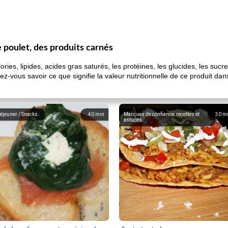
de poulet, des produits carnés
s, lipides, acides gras saturés, les protéines, les glucides, les sucres et
ez-vous savoir ce que signifie la valeur nutritionnelle de ce produit da
éjeuner / Snacks
40
min
Marques de confiance: recettes et
30
m
astuces