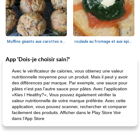
Muffins géants aux carottes et à la banane de Nif
roulade au fromage et aux épinards
App 'Dois-je choisir sain?'
Marques de confiance: recettes et
30
min
Viande et volaille
55
min
astuces
Avec le vérificateur de calories, vous obtenez une valeur
nutritionnelle moyenne pour un produit. Mais il peut y avoir
des différences par marque. Par exemple, une sauce pour
pâtes n'est pas l'autre sauce pour pâtes. Avec l'application
«Kies I Healthy?», Vous pouvez également vérifier la
valeur nutritionnelle de votre marque préférée. Avec cette
application, vous pouvez scanner, rechercher et comparer
facilement des produits. Afficher dans le Play Store Voir
dans l'App Store
fiesta tostadas
le méga's jopp joes