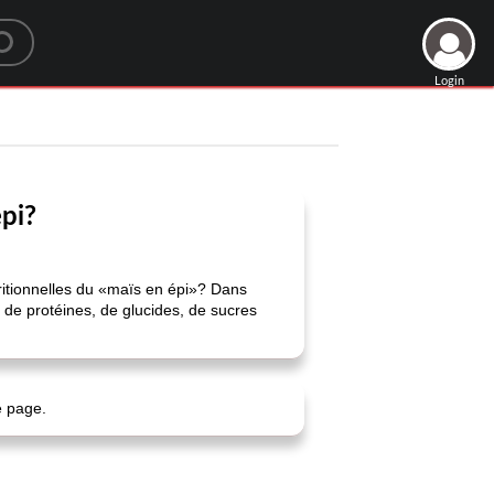
Login
épi?
tritionnelles du «maïs en épi»? Dans
, de protéines, de glucides, de sucres
e page.