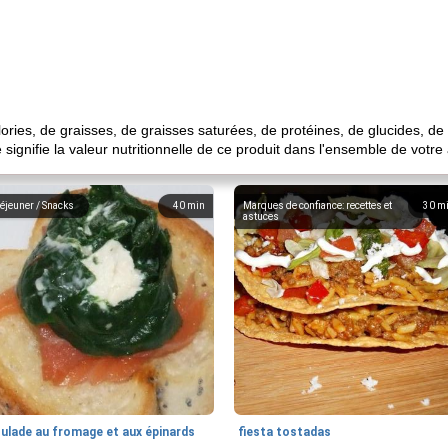
ies, de graisses, de graisses saturées, de protéines, de glucides, de 
signifie la valeur nutritionnelle de ce produit dans l'ensemble de votr
éjeuner / Snacks
40
min
Marques de confiance: recettes et
30
m
astuces
oulade au fromage et aux épinards
fiesta tostadas