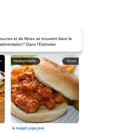
sucres et de fibres se trouvent dans le
e alimentation? Dans l'Eetmeter
in
Viande et volaille
55
min
le méga's jopp joes