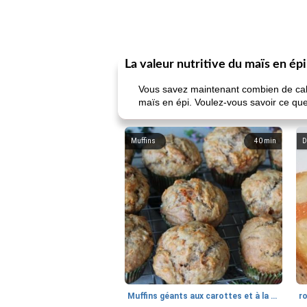
La valeur nutritive du maïs en épi
Vous savez maintenant combien de calor
maïs en épi. Voulez-vous savoir ce que 
Muffins
40
min
D
Muffins géants aux carottes et à la banane de Nif
r