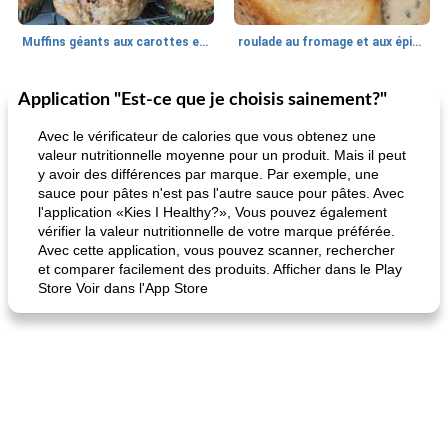
Muffins géants aux carottes et à la banane de Nif
roulade au fromage et aux épinards
Application "Est-ce que je choisis sainement?"
Marques de confiance: recettes et
30
min
Viande et volaille
55
min
astuces
Avec le vérificateur de calories que vous obtenez une
valeur nutritionnelle moyenne pour un produit. Mais il peut
y avoir des différences par marque. Par exemple, une
sauce pour pâtes n'est pas l'autre sauce pour pâtes. Avec
l'application «Kies I Healthy?», Vous pouvez également
vérifier la valeur nutritionnelle de votre marque préférée.
Avec cette application, vous pouvez scanner, rechercher
et comparer facilement des produits. Afficher dans le Play
Store Voir dans l'App Store
fiesta tostadas
le méga's jopp joes