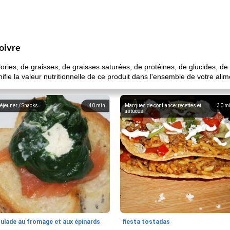
poivre
es, de graisses, de graisses saturées, de protéines, de glucides, de su
ifie la valeur nutritionnelle de ce produit dans l'ensemble de votre ali
éjeuner / Snacks
40
min
Marques de confiance: recettes et
30
m
astuces
oulade au fromage et aux épinards
fiesta tostadas