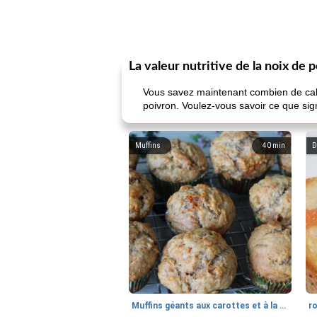
La valeur nutritive de la noix de 
Vous savez maintenant combien de calori
poivron. Voulez-vous savoir ce que sign
Muffins
40
min
D
Muffins géants aux carottes et à la banane de Nif
r