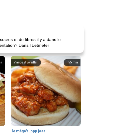
cres et de fibres il y a dans le
mentation? Dans l'Eetmeter
in
Viande et volaille
55
min
le méga's jopp joes