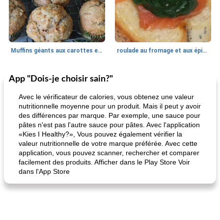
Muffins géants aux carottes et à la banane de Nif
roulade au fromage et aux épinards
App "Dois-je choisir sain?"
Marques de confiance: recettes et
30
min
Viande et volaille
55
min
astuces
Avec le vérificateur de calories, vous obtenez une valeur
nutritionnelle moyenne pour un produit. Mais il peut y avoir
des différences par marque. Par exemple, une sauce pour
pâtes n'est pas l'autre sauce pour pâtes. Avec l'application
«Kies I Healthy?», Vous pouvez également vérifier la
valeur nutritionnelle de votre marque préférée. Avec cette
application, vous pouvez scanner, rechercher et comparer
facilement des produits. Afficher dans le Play Store Voir
dans l'App Store
fiesta tostadas
le méga's jopp joes