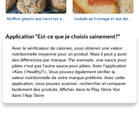
Muffins géants aux carottes et à la banane de Nif
roulade au fromage et aux épinards
Application "Est-ce que je choisis sainement?"
Marques de confiance: recettes et
30
min
Viande et volaille
55
min
astuces
Avec le vérificateur de calories, vous obtenez une valeur
nutritionnelle moyenne pour un produit. Mais il peut y avoir
des différences par marque. Par exemple, une sauce pour
pâtes n'est pas l'autre sauce pour pâtes. Avec l'application
«Kies I Healthy?», Vous pouvez également vérifier la
valeur nutritionnelle de votre marque préférée. Avec cette
application, vous pouvez scanner, rechercher et comparer
facilement des produits. Afficher dans le Play Store Voir
dans l'App Store
fiesta tostadas
le méga's jopp joes