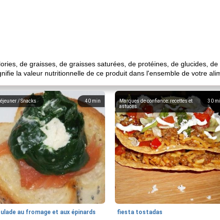
ies, de graisses, de graisses saturées, de protéines, de glucides, de s
ifie la valeur nutritionnelle de ce produit dans l'ensemble de votre al
éjeuner / Snacks
40
min
Marques de confiance: recettes et
30
m
astuces
oulade au fromage et aux épinards
fiesta tostadas