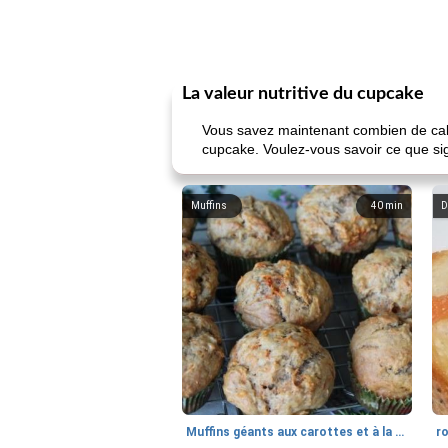
La valeur nutritive du cupcake
Vous savez maintenant combien de calor
cupcake. Voulez-vous savoir ce que sign
Muffins
40
min
D
Muffins géants aux carottes et à la banane de Nif
r