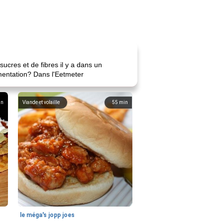
ucres et de fibres il y a dans un
imentation? Dans l'Eetmeter
in
Viande et volaille
55
min
le méga's jopp joes