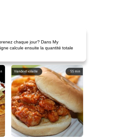
s prenez chaque jour? Dans My
ne calcule ensuite la quantité totale
in
Viande et volaille
55
min