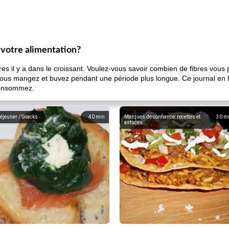
s votre alimentation?
es il y a dans le croissant. Voulez-vous savoir combien de fibres vou
us mangez et buvez pendant une période plus longue. Ce journal en lig
consommez.
éjeuner / Snacks
40
min
Marques de confiance: recettes et
30
m
astuces