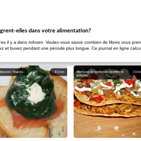
ègrent-elles dans votre alimentation?
es il y a dans mihoen. Voulez-vous savoir combien de fibres vous pr
et buvez pendant une période plus longue. Ce journal en ligne calcule
.
éjeuner / Snacks
40
min
Marques de confiance: recettes et
30
m
astuces