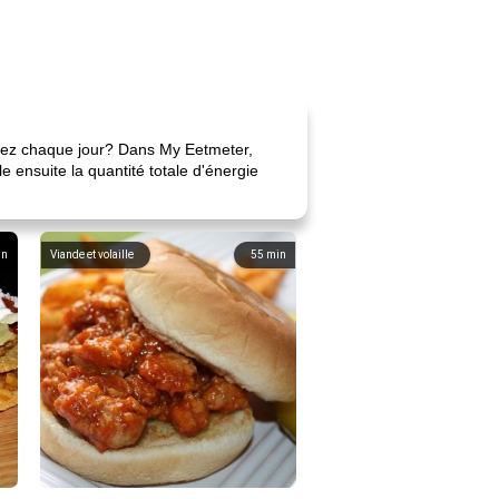
enez chaque jour? Dans My Eetmeter,
 ensuite la quantité totale d'énergie
in
Viande et volaille
55
min