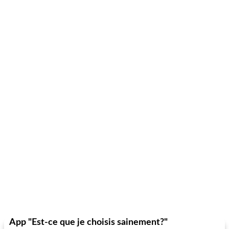
fiesta tostadas
le méga's jopp joes
App "Est-ce que je choisis sainement?"