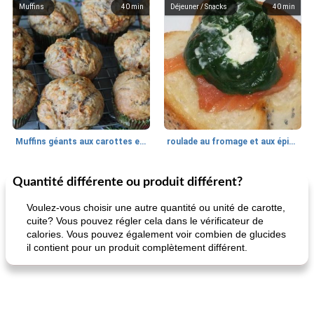
Muffins
40
min
Déjeuner / Snacks
40
min
Muffins géants aux carottes et à la banane de Nif
roulade au fromage et aux épinards
Quantité différente ou produit différent?
Marques de confiance: recettes et
30
min
Viande et volaille
55
min
astuces
Voulez-vous choisir une autre quantité ou unité de carotte,
cuite? Vous pouvez régler cela dans le vérificateur de
calories. Vous pouvez également voir combien de glucides
il contient pour un produit complètement différent.