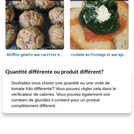
Muffins géants aux carottes et à la banane de Nif
roulade au fromage et aux épinards
Quantité différente ou produit différent?
Marques de confiance: recettes et
30
min
Viande et volaille
55
min
astuces
Souhaitez-vous choisir une quantité ou une unité de
tomate frito différente? Vous pouvez régler cela dans le
vérificateur de calories. Vous pouvez également voir
combien de glucides il contient pour un produit
complètement différent.
fiesta tostadas
le méga's jopp joes