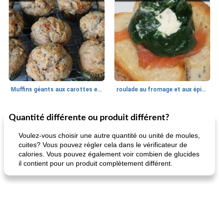
Muffins géants aux carottes et à la banane de Nif
roulade au fromage et aux épinards
Quantité différente ou produit différent?
Marques de confiance: recettes et
30
min
Viande et volaille
55
min
astuces
Voulez-vous choisir une autre quantité ou unité de moules,
cuites? Vous pouvez régler cela dans le vérificateur de
calories. Vous pouvez également voir combien de glucides
il contient pour un produit complètement différent.
fiesta tostadas
le méga's jopp joes