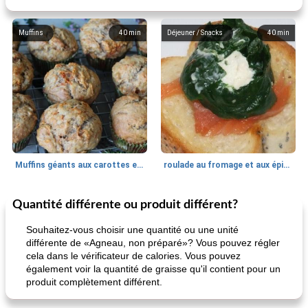
Muffins
40
min
Déjeuner / Snacks
40
min
Muffins géants aux carottes et à la banane de Nif
roulade au fromage et aux épinards
Quantité différente ou produit différent?
Marques de confiance: recettes et
30
min
Viande et volaille
55
min
astuces
Souhaitez-vous choisir une quantité ou une unité
différente de «Agneau, non préparé»? Vous pouvez régler
cela dans le vérificateur de calories. Vous pouvez
également voir la quantité de graisse qu'il contient pour un
produit complètement différent.