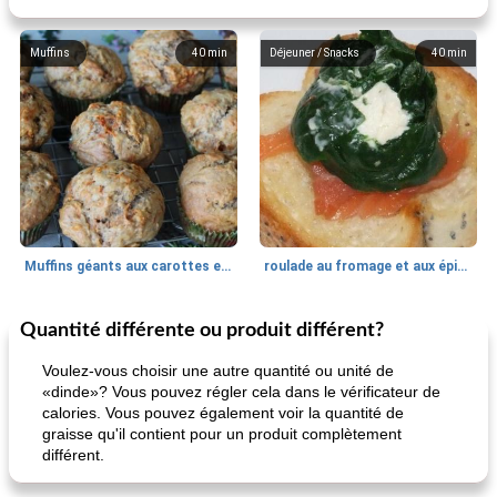
Muffins
40
min
Déjeuner / Snacks
40
min
Muffins géants aux carottes et à la banane de Nif
roulade au fromage et aux épinards
Quantité différente ou produit différent?
Marques de confiance: recettes et
30
min
Viande et volaille
55
min
astuces
Voulez-vous choisir une autre quantité ou unité de
«dinde»? Vous pouvez régler cela dans le vérificateur de
calories. Vous pouvez également voir la quantité de
graisse qu'il contient pour un produit complètement
différent.