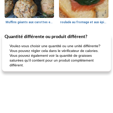
Muffins géants aux carottes et à la banane de Nif
roulade au fromage et aux épinards
Quantité différente ou produit différent?
Marques de confiance: recettes et
30
min
Viande et volaille
55
min
astuces
Voulez-vous choisir une quantité ou une unité différente?
Vous pouvez régler cela dans le vérificateur de calories.
Vous pouvez également voir la quantité de graisses
saturées qu'il contient pour un produit complètement
différent.
fiesta tostadas
le méga's jopp joes