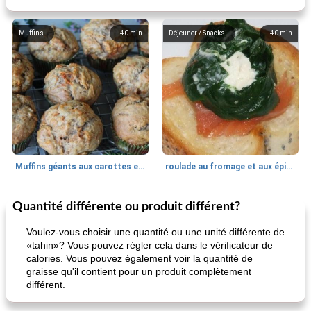
Muffins
40
min
Déjeuner / Snacks
40
min
Muffins géants aux carottes et à la banane de Nif
roulade au fromage et aux épinards
Quantité différente ou produit différent?
Marques de confiance: recettes et
30
min
Viande et volaille
55
min
astuces
Voulez-vous choisir une quantité ou une unité différente de
«tahin»? Vous pouvez régler cela dans le vérificateur de
calories. Vous pouvez également voir la quantité de
graisse qu'il contient pour un produit complètement
différent.