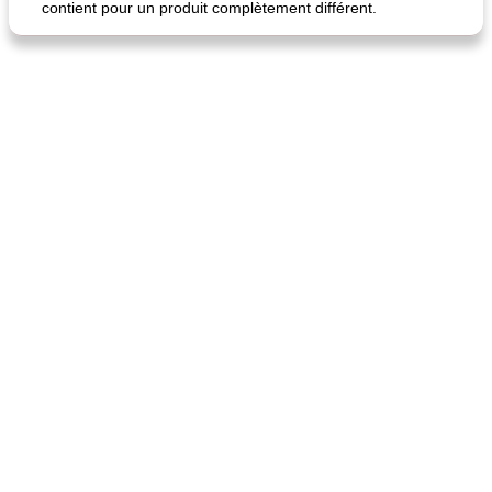
contient pour un produit complètement différent.
fiesta tostadas
le méga's jopp joes