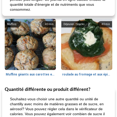
quantité totale d'énergie et de nutriments que vous
consommez.
Muffins
40
min
Déjeuner / Snacks
40
min
Muffins géants aux carottes et à la banane de Nif
roulade au fromage et aux épinards
Quantité différente ou produit différent?
Marques de confiance: recettes et
30
min
Viande et volaille
55
min
astuces
Souhaitez-vous choisir une autre quantité ou unité de
chantilly avec moins de matières grasses et de sucre, en
aérosol? Vous pouvez régler cela dans le vérificateur de
calories. Vous pouvez également voir combien de sucre il