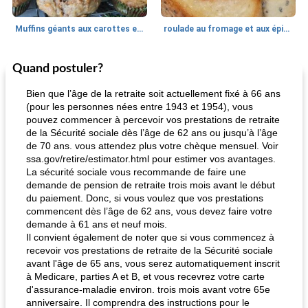
Muffins géants aux carottes et à la banane de Nif
roulade au fromage et aux épinards
Quand postuler?
Marques de confiance: recettes et
30
min
Viande et volaille
55
min
astuces
Bien que l’âge de la retraite soit actuellement fixé à 66 ans
(pour les personnes nées entre 1943 et 1954), vous
pouvez commencer à percevoir vos prestations de retraite
de la Sécurité sociale dès l’âge de 62 ans ou jusqu’à l’âge
de 70 ans. vous attendez plus votre chèque mensuel. Voir
ssa.gov/retire/estimator.html pour estimer vos avantages.
La sécurité sociale vous recommande de faire une
demande de pension de retraite trois mois avant le début
du paiement. Donc, si vous voulez que vos prestations
fiesta tostadas
le méga's jopp joes
commencent dès l’âge de 62 ans, vous devez faire votre
demande à 61 ans et neuf mois.
Il convient également de noter que si vous commencez à
recevoir vos prestations de retraite de la Sécurité sociale
avant l'âge de 65 ans, vous serez automatiquement inscrit
à Medicare, parties A et B, et vous recevrez votre carte
d'assurance-maladie environ. trois mois avant votre 65e
anniversaire. Il comprendra des instructions pour le