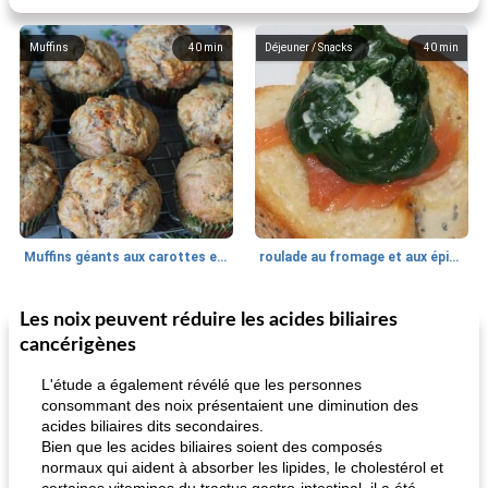
Muffins
40
min
Déjeuner / Snacks
40
min
Muffins géants aux carottes et à la banane de Nif
roulade au fromage et aux épinards
Les noix peuvent réduire les acides biliaires
Marques de confiance: recettes et
30
min
Viande et volaille
55
min
astuces
cancérigènes
L'étude a également révélé que les personnes
consommant des noix présentaient une diminution des
acides biliaires dits secondaires.
Bien que les acides biliaires soient des composés
normaux qui aident à absorber les lipides, le cholestérol et