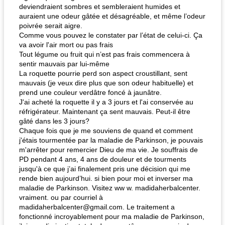
deviendraient sombres et sembleraient humides et
auraient une odeur gâtée et désagréable, et même l’odeur
poivrée serait aigre.
Comme vous pouvez le constater par l’état de celui-ci. Ça
va avoir l'air mort ou pas frais
Tout légume ou fruit qui n’est pas frais commencera à
sentir mauvais par lui-même
La roquette pourrie perd son aspect croustillant, sent
mauvais (je veux dire plus que son odeur habituelle) et
prend une couleur verdâtre foncé à jaunâtre.
J'ai acheté la roquette il y a 3 jours et l'ai conservée au
réfrigérateur. Maintenant ça sent mauvais. Peut-il être
gâté dans les 3 jours?
Chaque fois que je me souviens de quand et comment
j'étais tourmentée par la maladie de Parkinson, je pouvais
m'arrêter pour remercier Dieu de ma vie. Je souffrais de
PD pendant 4 ans, 4 ans de douleur et de tourments
jusqu'à ce que j’ai finalement pris une décision qui me
rende bien aujourd’hui. si bien pour moi et inverser ma
maladie de Parkinson. Visitez ww w. madidaherbalcenter.
vraiment. ou par courriel à
madidaherbalcenter@gmail.com
. Le traitement a
fonctionné incroyablement pour ma maladie de Parkinson,