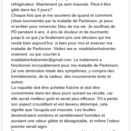
réfrigérateur. Maintenant ça sent mauvais. Peut-il être
gâté dans les 3 jours?
Chaque fois que je me souviens de quand et comment
j'étais tourmentée par la maladie de Parkinson, je peux
m'arrêter pour remercier Dieu de ma vie. Je souffrais de
PD pendant 4 ans, 4 ans de douleur et de tourments
jusqu'à ce que j’ai finalement pris une décision qui me
rende bien aujourd’hui. si bien pour moi et inverser ma
maladie de Parkinson. Visitez ww w. madidaherbalcenter.
vraiment. ou par courriel à
madidaherbalcenter@gmail.com
. Le traitement a
fonctionné incroyablement pour ma maladie de Parkinson,
j'ai une diminution totale des symptômes, y compris des
tremblements, de la raideur, des mouvements lents et
autres.
La roquette doit être achetée fraîche et doit être
consommée dans les deux jours suivant sa récolte, car
elle aurait meilleur goût et serait plus efficace. S'il a perdu
son aspect croustillant et est devenu détrempé, cela
signifie que l'arugula est mauvais. Les feuilles
deviendraient sombres et sembleraient humides et
auraient une odeur gâtée et désagréable, et même l’odeur
poivrée serait aigre.