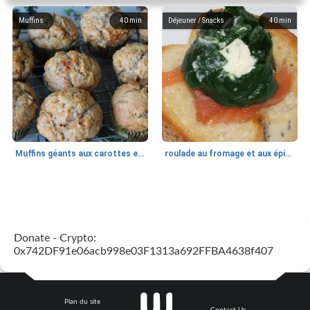
Muffins
40
min
Déjeuner / Snacks
40
min
Muffins géants aux carottes et à la banane de Nif
roulade au fromage et aux épinards
Marques de confiance: recettes et
30
min
Viande et volaille
55
min
astuces
Donate - Crypto:
0x742DF91e06acb998e03F1313a692FFBA4638f407
Plan du site