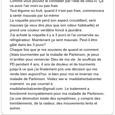
Comme vous pouvez le constater par l’état de celui-ci. Ça
va avoir l'air mort ou pas frais
Tout légume ou fruit, quand il n'est pas frais, commencera
à sentir mauvais par lui-même
La roquette pourrie perd son aspect croustillant, sent
mauvais (je veux dire plus que son odeur habituelle) et
prend une couleur verdâtre foncé à jaunâtre.
J'ai acheté la roquette il y a 3 jours et l'ai conservée au
réfrigérateur. Maintenant ça sent mauvais. Peut-il être
gâté dans les 3 jours?
Chaque fois que je me souviens de quand et comment
j'étais tourmentée par la maladie de Parkinson, je peux
m'arrêter pour remercier Dieu de ma vie. Je souffrais de
PD pendant 4 ans, 4 ans de douleur et de tourments
jusqu'à ce que j’ai finalement pris une décision qui me
rende bien aujourd’hui. si bien pour moi et inverser ma
maladie de Parkinson. Visitez ww w. madidaherbalcenter.
vraiment. ou par courriel à
madidaherbalcenter@gmail.com
. Le traitement a
fonctionné incroyablement pour ma maladie de Parkinson,
j'ai une diminution totale des symptômes, y compris des
tremblements, de la raideur, des mouvements lents et
autres.