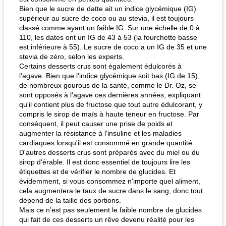
Bien que le sucre de datte ait un indice glycémique (IG)
supérieur au sucre de coco ou au stevia, il est toujours
classé comme ayant un faible IG. Sur une échelle de 0 à
110, les dates ont un IG de 43 à 53 (la fourchette basse
est inférieure à 55). Le sucre de coco a un IG de 35 et une
stevia de zéro, selon les experts.
Certains desserts crus sont également édulcorés à
l’agave. Bien que l'indice glycémique soit bas (IG de 15),
de nombreux gourous de la santé, comme le Dr. Oz, se
sont opposés à l'agave ces dernières années, expliquant
qu'il contient plus de fructose que tout autre édulcorant, y
compris le sirop de maïs à haute teneur en fructose. Par
conséquent, il peut causer une prise de poids et
augmenter la résistance à l'insuline et les maladies
cardiaques lorsqu'il est consommé en grande quantité.
D'autres desserts crus sont préparés avec du miel ou du
sirop d'érable. Il est donc essentiel de toujours lire les
étiquettes et de vérifier le nombre de glucides. Et
évidemment, si vous consommez n'importe quel aliment,
cela augmentera le taux de sucre dans le sang, donc tout
dépend de la taille des portions.
Mais ce n’est pas seulement le faible nombre de glucides
qui fait de ces desserts un rêve devenu réalité pour les