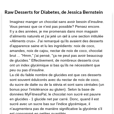
Raw Desserts for Diabetes, de Jessica Bernstein
Imaginez manger un chocolat sans avoir besoin d'insuline.
Vous pensez que ce n'est pas possible? Pensez encore.
Il y a des années, je me promenais dans mon magasin
d'aliments naturels et j’ai jeté un œil à une section intitulée
«Aliments crus». J'ai remarqué qu'ils avaient des desserts
d'apparence saine et lu les ingrédients: noix de coco,
amandes, noix de cajou, nectar de noix de coco, chocolat
brut ... "Hmm," j'ai pensé, "ça ne peut pas avoir beaucoup
de glucides." Effectivement, de nombreux desserts crus
ont un index glycémique si bas qu’ils ne nécessitent que
peu ou pas d’insuline.
La clé du faible nombre de glucides est que ces desserts
sont souvent édulcorés avec du nectar de noix de coco,
du sucre de datte ou de la stévia et sont sans céréales (un
bonus pour l'intolérance au gluten). Selon la base de
données MyFitnessPal, le chocolat non sucré est pauvre
en glucides - 1 glucide net par carré. Donc, quand il est
sucré avec un sucre bas sur l'indice glycémique, il
n'augmentera pas de manière significative la glycémie s'il
est consommé en petites quantités.