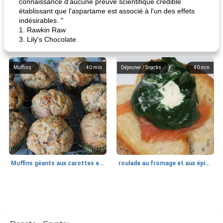
connaissance d'aucune preuve scientifique crédible
établissant que l'aspartame est associé à l'un des effets
indésirables. "
1. Rawkin Raw
3. Lily's Chocolate
Muffins
40
min
Déjeuner / Snacks
40
min
Muffins géants aux carottes et à la banane de Nif
roulade au fromage et aux épinards
Marques de confiance: recettes et
30
min
Viande et volaille
55
min
astuces