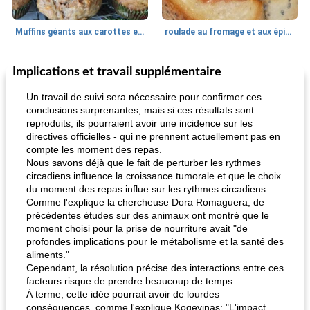
Muffins géants aux carottes et à la banane de Nif
roulade au fromage et aux épinards
Implications et travail supplémentaire
Marques de confiance: recettes et
30
min
Viande et volaille
55
min
astuces
Un travail de suivi sera nécessaire pour confirmer ces
conclusions surprenantes, mais si ces résultats sont
reproduits, ils pourraient avoir une incidence sur les
directives officielles - qui ne prennent actuellement pas en
compte les moment des repas.
Nous savons déjà que le fait de perturber les rythmes
circadiens influence la croissance tumorale et que le choix
du moment des repas influe sur les rythmes circadiens.
Comme l'explique la chercheuse Dora Romaguera, de
fiesta tostadas
le méga's jopp joes
précédentes études sur des animaux ont montré que le
moment choisi pour la prise de nourriture avait "de
profondes implications pour le métabolisme et la santé des
aliments."
Cependant, la résolution précise des interactions entre ces
facteurs risque de prendre beaucoup de temps.
À terme, cette idée pourrait avoir de lourdes
conséquences, comme l'explique Kogevinas: "L'impact