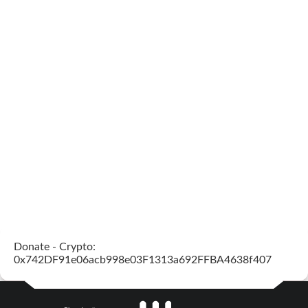
Donate - Crypto:
0x742DF91e06acb998e03F1313a692FFBA4638f407