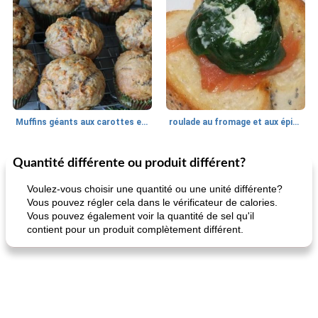
Muffins géants aux carottes et à la banane de Nif
roulade au fromage et aux épinards
Quantité différente ou produit différent?
Marques de confiance: recettes et
30
min
Viande et volaille
55
min
astuces
Voulez-vous choisir une quantité ou une unité différente?
Vous pouvez régler cela dans le vérificateur de calories.
Vous pouvez également voir la quantité de sel qu'il
contient pour un produit complètement différent.
fiesta tostadas
le méga's jopp joes