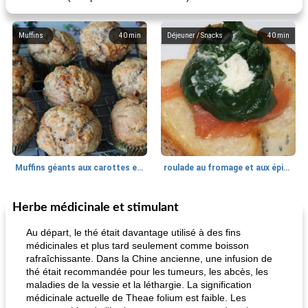
Muffins
40
min
Déjeuner / Snacks
40
min
Muffins géants aux carottes et à la banane de Nif
roulade au fromage et aux épinards
Herbe médicinale et stimulant
Marques de confiance: recettes et
30
min
Viande et volaille
55
min
astuces
Au départ, le thé était davantage utilisé à des fins
médicinales et plus tard seulement comme boisson
rafraîchissante. Dans la Chine ancienne, une infusion de
thé était recommandée pour les tumeurs, les abcès, les
maladies de la vessie et la léthargie. La signification
médicinale actuelle de Theae folium est faible. Les