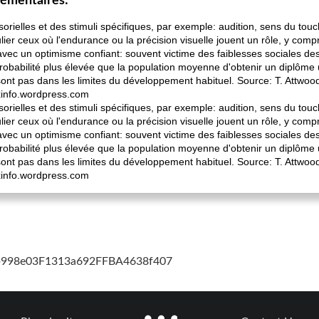
lémentaires:
orielles et des stimuli spécifiques, par exemple: audition, sens du touch
ulier ceux où l'endurance ou la précision visuelle jouent un rôle, y compri
ec un optimisme confiant: souvent victime des faiblesses sociales des
 probabilité plus élevée que la population moyenne d'obtenir un diplôme 
ont pas dans les limites du développement habituel. Source: T. Attwoo
ixinfo.wordpress.com
orielles et des stimuli spécifiques, par exemple: audition, sens du touch
ulier ceux où l'endurance ou la précision visuelle jouent un rôle, y compri
ec un optimisme confiant: souvent victime des faiblesses sociales des
 probabilité plus élevée que la population moyenne d'obtenir un diplôme 
ont pas dans les limites du développement habituel. Source: T. Attwoo
ixinfo.wordpress.com
cb998e03F1313a692FFBA4638f407