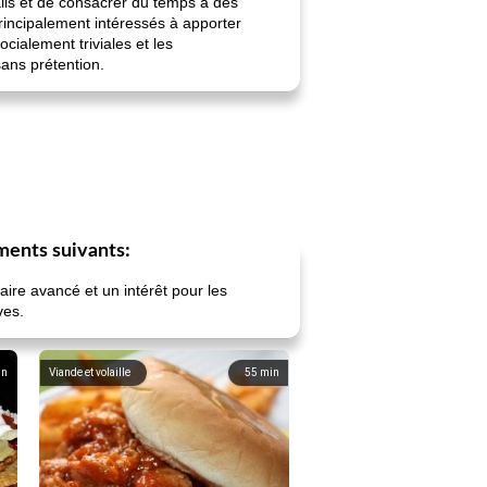
ails et de consacrer du temps à des
rincipalement intéressés à apporter
cialement triviales et les
sans prétention.
ments suivants:
ire avancé et un intérêt pour les
ves.
in
Viande et volaille
55
min