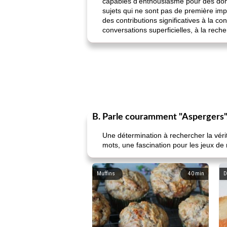
capables d'enthousiasme pour des domai
sujets qui ne sont pas de première imp
des contributions significatives à la co
conversations superficielles, à la rech
B. Parle couramment "Aspergers", 
Une détermination à rechercher la véri
mots, une fascination pour les jeux de
Muffins
40
min
D