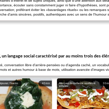
nes d'intérêt et de sujets uniques, ainsi que d'une attention aux dét
ortance, écouter sans constamment juger ni faire d'hypothèses, sont p
nversation; préférant éviter les «bavardages rituels» ou les remarques so
erche d'amis sincères, positifs, authentiques avec un sens de l'humour 
un langage social caractérisé par au moins trois des élé
té, conversation libre d'arrière-pensées ou d'agenda caché, un vocabula
 mots et autres humour à base de mots, utilisation avancée d'images vi
éjeuner / Snacks
40
min
Marques de confiance: recettes et
30
m
astuces