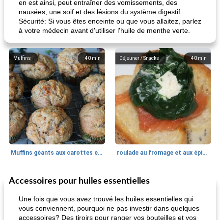
en est ainsi, peut entraîner des vomissements, des
nausées, une soif et des lésions du système digestif.
Sécurité: Si vous êtes enceinte ou que vous allaitez, parlez
à votre médecin avant d'utiliser l'huile de menthe verte.
Muffins
40
min
Déjeuner / Snacks
40
min
Muffins géants aux carottes et à la banane de Nif
roulade au fromage et aux épinards
Accessoires pour huiles essentielles
Marques de confiance: recettes et
30
min
Viande et volaille
55
min
astuces
Une fois que vous avez trouvé les huiles essentielles qui
vous conviennent, pourquoi ne pas investir dans quelques
accessoires? Des tiroirs pour ranger vos bouteilles et vos