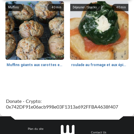
Muffins
40
min
Déjeuner / Snacks
40
min
Muffins géants aux carottes et à la banane de Nif
roulade au fromage et aux épinards
Marques de confiance: recettes et
30
min
Viande et volaille
55
min
astuces
Donate - Crypto:
0x742DF91e06acb998e03F1313a692FFBA4638f407
Plan du site
Contact Us