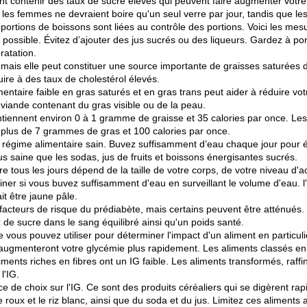
nt contenir des taux de sucre élevés qui peuvent faire augmenter votre
 les femmes ne devraient boire qu'un seul verre par jour, tandis que 
ortions de boissons sont liées au contrôle des portions. Voici les me
possible. Évitez d’ajouter des jus sucrés ou des liqueurs. Gardez à p
ratation.
 mais elle peut constituer une source importante de graisses saturées 
re à des taux de cholestérol élevés.
entaire faible en gras saturés et en gras trans peut aider à réduire vot
iande contenant du gras visible ou de la peau.
iennent environ 0 à 1 gramme de graisse et 35 calories par once. Les 
 plus de 7 grammes de gras et 100 calories par once.
 régime alimentaire sain. Buvez suffisamment d’eau chaque jour pour év
lus saine que les sodas, jus de fruits et boissons énergisantes sucrés.
e tous les jours dépend de la taille de votre corps, de votre niveau d'a
ner si vous buvez suffisamment d'eau en surveillant le volume d'eau. l
it être jaune pâle.
 facteurs de risque du prédiabète, mais certains peuvent être atténué
 de sucre dans le sang équilibré ainsi qu'un poids santé.
e vous pouvez utiliser pour déterminer l'impact d'un aliment en particuli
é augmenteront votre glycémie plus rapidement. Les aliments classés en 
iments riches en fibres ont un IG faible. Les aliments transformés, raff
l'IG.
ce de choix sur l'IG. Ce sont des produits céréaliers qui se digèrent 
 roux et le riz blanc, ainsi que du soda et du jus. Limitez ces aliments 