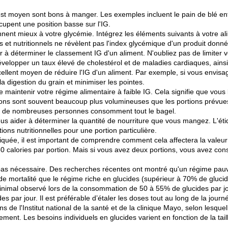
st moyen sont bons à manger. Les exemples incluent le pain de blé entier
cupent une position basse sur l'IG.
nnent mieux à votre glycémie. Intégrez les éléments suivants à votre al
s et nutritionnels ne révèlent pas l'index glycémique d'un produit donné.
der à déterminer le classement IG d'un aliment. N'oubliez pas de limite
développer un taux élevé de cholestérol et de maladies cardiaques, ains
llent moyen de réduire l'IG d'un aliment. Par exemple, si vous envisa
la digestion du grain et minimiser les pointes.
maintenir votre régime alimentaire à faible IG. Cela signifie que vous l
ions sont souvent beaucoup plus volumineuses que les portions prévue
is de nombreuses personnes consomment tout le bagel.
s aider à déterminer la quantité de nourriture que vous mangez. L'étiqu
tions nutritionnelles pour une portion particulière.
iquée, il est important de comprendre comment cela affectera la valeur 
0 calories par portion. Mais si vous avez deux portions, vous avez 
st pas nécessaire. Des recherches récentes ont montré qu'un régime pa
e mortalité que le régime riche en glucides (supérieur à 70% de glucid
inimal observé lors de la consommation de 50 à 55% de glucides par jo
 par jour. Il est préférable d’étaler les doses tout au long de la journ
de l'Institut national de la santé et de la clinique Mayo, selon lesque
ment. Les besoins individuels en glucides varient en fonction de la taill