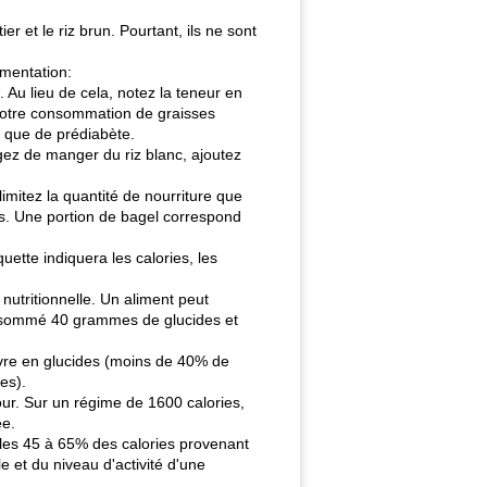
 et le riz brun. Pourtant, ils ne sont
imentation:
 Au lieu de cela, notez la teneur en
r votre consommation de graisses
i que de prédiabète.
gez de manger du riz blanc, ajoutez
imitez la quantité de nourriture que
s. Une portion de bagel correspond
ette indiquera les calories, les
nutritionnelle. Un aliment peut
consommé 40 grammes de glucides et
uvre en glucides (moins de 40% de
es).
ur. Sur un régime de 1600 calories,
ée.
lles 45 à 65% des calories provenant
e et du niveau d'activité d'une