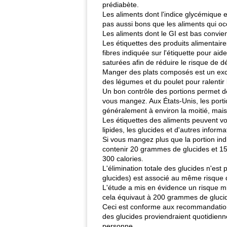
prédiabète.
Les aliments dont l'indice glycémique e
pas aussi bons que les aliments qui oc
Les aliments dont le GI est bas convie
Les étiquettes des produits alimentaire
fibres indiquée sur l'étiquette pour ai
saturées afin de réduire le risque de 
Manger des plats composés est un exce
des légumes et du poulet pour ralentir 
Un bon contrôle des portions permet de 
vous mangez. Aux États-Unis, les port
généralement à environ la moitié, ma
Les étiquettes des aliments peuvent vou
lipides, les glucides et d'autres informa
Si vous mangez plus que la portion ind
contenir 20 grammes de glucides et 15
300 calories.
L'élimination totale des glucides n'e
glucides) est associé au même risque d
L'étude a mis en évidence un risque m
cela équivaut à 200 grammes de glucides
Ceci est conforme aux recommandations 
des glucides proviendraient quotidienne
personne.