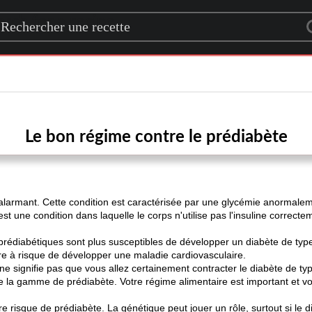
rch for a recipe
Le bon régime contre le prédiabète
alarmant. Cette condition est caractérisée par une glycémie anormalem
 est une condition dans laquelle le corps n'utilise pas l'insuline correc
prédiabétiques sont plus susceptibles de développer un diabète de type
e à risque de développer une maladie cardiovasculaire.
ne signifie pas que vous allez certainement contracter le diabète de typ
e la gamme de prédiabète. Votre régime alimentaire est important et v
risque de prédiabète. La génétique peut jouer un rôle, surtout si le di