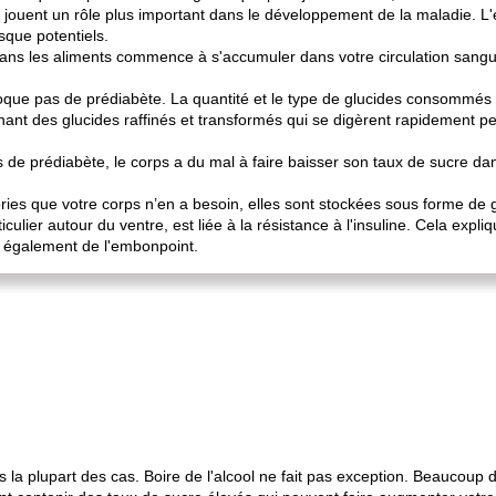
e jouent un rôle plus important dans le développement de la maladie. L'
sque potentiels.
ans les aliments commence à s'accumuler dans votre circulation sanguin
ue pas de prédiabète. La quantité et le type de glucides consommés d
ant des glucides raffinés et transformés qui se digèrent rapidement p
 de prédiabète, le corps a du mal à faire baisser son taux de sucre dan
es que votre corps n’en a besoin, elles sont stockées sous forme de g
ticulier autour du ventre, est liée à la résistance à l'insuline. Cela ex
t également de l'embonpoint.
 la plupart des cas. Boire de l'alcool ne fait pas exception. Beaucoup 