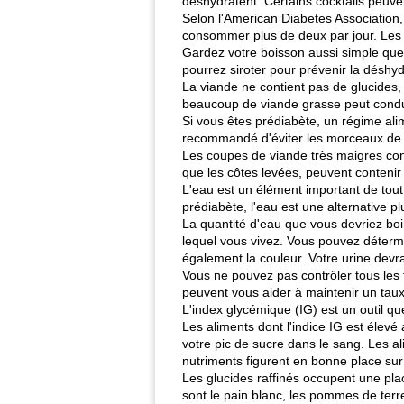
déshydratent. Certains cocktails peuve
Selon l'American Diabetes Association,
consommer plus de deux par jour. Les p
Gardez votre boisson aussi simple que 
pourrez siroter pour prévenir la déshyd
La viande ne contient pas de glucides,
beaucoup de viande grasse peut condui
Si vous êtes prédiabète, un régime alim
recommandé d'éviter les morceaux de v
Les coupes de viande très maigres cont
que les côtes levées, peuvent contenir
L'eau est un élément important de tout
prédiabète, l'eau est une alternative p
La quantité d'eau que vous devriez boir
lequel vous vivez. Vous pouvez détermi
également la couleur. Votre urine devra
Vous ne pouvez pas contrôler tous les
peuvent vous aider à maintenir un taux
L'index glycémique (IG) est un outil qu
Les aliments dont l'indice IG est élev
votre pic de sucre dans le sang. Les al
nutriments figurent en bonne place sur 
Les glucides raffinés occupent une pla
sont le pain blanc, les pommes de terre