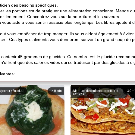
ticien des besoins spécifiques.
r les portions est de pratiquer une alimentation consciente. Mange qu
z lentement. Concentrez-vous sur la nourriture et les saveurs.
a vous aide à vous sentir rassasié plus longtemps. Les fibres ajoutent du
eut vous empêcher de trop manger. Ils vous aident également à éviter 
cre. Ces types d'aliments vous donneront souvent un grand coup de p
 contenir 45 grammes de glucides. Ce nombre est le glucide recomm
n'offrent que des calories vides qui se traduisent par des glucides à di
ivantes:
éjeuner / Snacks
40
min
Marques de confiance: recettes et
30
m
astuces