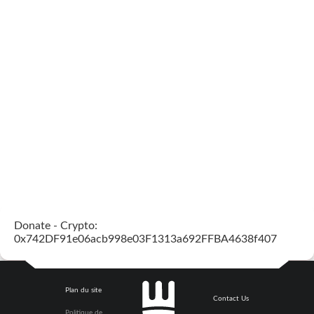
Donate - Crypto:
0x742DF91e06acb998e03F1313a692FFBA4638f407
Plan du site
Contact Us
Politique de