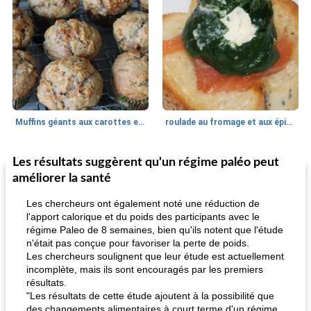
Muffins géants aux carottes et à la banane de Nif
roulade au fromage et aux épinards
Les résultats suggèrent qu'un régime paléo peut
Marques de confiance: recettes et
30
min
Viande et volaille
55
min
astuces
améliorer la santé
Les chercheurs ont également noté une réduction de
l'apport calorique et du poids des participants avec le
régime Paleo de 8 semaines, bien qu'ils notent que l'étude
n'était pas conçue pour favoriser la perte de poids.
Les chercheurs soulignent que leur étude est actuellement
incomplète, mais ils sont encouragés par les premiers
résultats.
fiesta tostadas
"Les résultats de cette étude ajoutent à la possibilité que
le méga's jopp joes
des changements alimentaires à court terme d'un régime