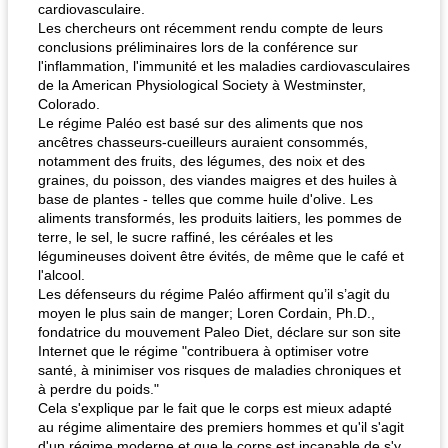
cardiovasculaire.
Les chercheurs ont récemment rendu compte de leurs
conclusions préliminaires lors de la conférence sur
l'inflammation, l'immunité et les maladies cardiovasculaires
de la American Physiological Society à Westminster,
Colorado.
Le régime Paléo est basé sur des aliments que nos
ancêtres chasseurs-cueilleurs auraient consommés,
notamment des fruits, des légumes, des noix et des
graines, du poisson, des viandes maigres et des huiles à
base de plantes - telles que comme huile d'olive. Les
aliments transformés, les produits laitiers, les pommes de
terre, le sel, le sucre raffiné, les céréales et les
légumineuses doivent être évités, de même que le café et
l'alcool.
Les défenseurs du régime Paléo affirment qu’il s’agit du
moyen le plus sain de manger; Loren Cordain, Ph.D.,
fondatrice du mouvement Paleo Diet, déclare sur son site
Internet que le régime "contribuera à optimiser votre
santé, à minimiser vos risques de maladies chroniques et
à perdre du poids."
Cela s'explique par le fait que le corps est mieux adapté
au régime alimentaire des premiers hommes et qu'il s'agit
d'un régime moderne et que le corps est incapable de s'y