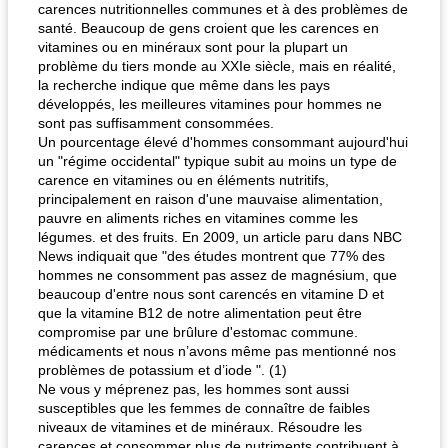
carences nutritionnelles communes et à des problèmes de
santé. Beaucoup de gens croient que les carences en
vitamines ou en minéraux sont pour la plupart un
problème du tiers monde au XXIe siècle, mais en réalité,
la recherche indique que même dans les pays
développés, les meilleures vitamines pour hommes ne
sont pas suffisamment consommées.
Un pourcentage élevé d'hommes consommant aujourd'hui
un "régime occidental" typique subit au moins un type de
carence en vitamines ou en éléments nutritifs,
principalement en raison d'une mauvaise alimentation,
pauvre en aliments riches en vitamines comme les
légumes. et des fruits. En 2009, un article paru dans NBC
News indiquait que "des études montrent que 77% des
hommes ne consomment pas assez de magnésium, que
beaucoup d'entre nous sont carencés en vitamine D et
que la vitamine B12 de notre alimentation peut être
compromise par une brûlure d'estomac commune.
médicaments et nous n’avons même pas mentionné nos
problèmes de potassium et d’iode ". (1)
Ne vous y méprenez pas, les hommes sont aussi
susceptibles que les femmes de connaître de faibles
niveaux de vitamines et de minéraux. Résoudre les
carences et consommer plus de nutriments contribuent à