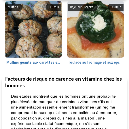
Muffins
40
min
Déjeuner / Snacks
40
min
Muffins géants aux carottes et à la banane de Nif
roulade au fromage et aux épinards
Facteurs de risque de carence en vitamine chez les
Marques de confiance: recettes et
30
min
Viande et volaille
55
min
astuces
hommes
Des études montrent que les hommes ont une probabilité
plus élevée de manquer de certaines vitamines s’ils ont
une alimentation essentiellement transformée (un régime
comprenant beaucoup d’aliments emballés ou à emporter,
par opposition aux repas cuisinés à la maison), une
expérience faible statut économique, ou s’ils sont