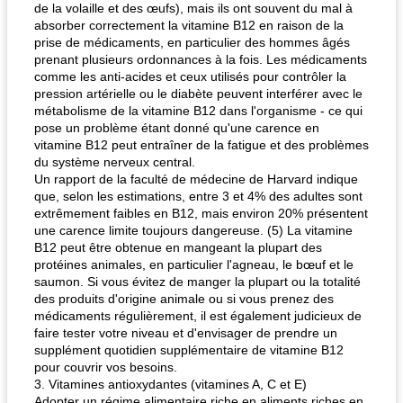
de la volaille et des œufs), mais ils ont souvent du mal à
absorber correctement la vitamine B12 en raison de la
prise de médicaments, en particulier des hommes âgés
prenant plusieurs ordonnances à la fois. Les médicaments
comme les anti-acides et ceux utilisés pour contrôler la
pression artérielle ou le diabète peuvent interférer avec le
métabolisme de la vitamine B12 dans l'organisme - ce qui
pose un problème étant donné qu'une carence en
vitamine B12 peut entraîner de la fatigue et des problèmes
du système nerveux central.
Un rapport de la faculté de médecine de Harvard indique
que, selon les estimations, entre 3 et 4% des adultes sont
extrêmement faibles en B12, mais environ 20% présentent
une carence limite toujours dangereuse. (5) La vitamine
B12 peut être obtenue en mangeant la plupart des
protéines animales, en particulier l'agneau, le bœuf et le
saumon. Si vous évitez de manger la plupart ou la totalité
des produits d'origine animale ou si vous prenez des
médicaments régulièrement, il est également judicieux de
faire tester votre niveau et d'envisager de prendre un
supplément quotidien supplémentaire de vitamine B12
pour couvrir vos besoins.
3. Vitamines antioxydantes (vitamines A, C et E)
Adopter un régime alimentaire riche en aliments riches en