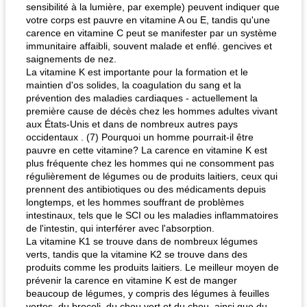
sensibilité à la lumière, par exemple) peuvent indiquer que
votre corps est pauvre en vitamine A ou E, tandis qu'une
carence en vitamine C peut se manifester par un système
immunitaire affaibli, souvent malade et enflé. gencives et
saignements de nez.
La vitamine K est importante pour la formation et le
maintien d'os solides, la coagulation du sang et la
prévention des maladies cardiaques - actuellement la
première cause de décès chez les hommes adultes vivant
aux États-Unis et dans de nombreux autres pays
occidentaux . (7) Pourquoi un homme pourrait-il être
pauvre en cette vitamine? La carence en vitamine K est
plus fréquente chez les hommes qui ne consomment pas
régulièrement de légumes ou de produits laitiers, ceux qui
prennent des antibiotiques ou des médicaments depuis
longtemps, et les hommes souffrant de problèmes
intestinaux, tels que le SCI ou les maladies inflammatoires
de l'intestin, qui interférer avec l'absorption.
La vitamine K1 se trouve dans de nombreux légumes
verts, tandis que la vitamine K2 se trouve dans des
produits comme les produits laitiers. Le meilleur moyen de
prévenir la carence en vitamine K est de manger
beaucoup de légumes, y compris des légumes à feuilles
vertes, du brocoli, du chou vert et du chou, ainsi que du