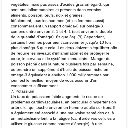
végétales, mais pas assez d’acides gras oméga-3, qui
sont anti-inflammatoires et présents dans certains
aliments. poisson, œufs, noix et graines.
Idéalement, tous les hommes (et les femmes aussi)
consommeraient un rapport oméga-6 sur oméga-3
compris entre environ 2: 1 et 4: 1 (soit environ le double
de la quantité d’oméga). 6s que 3s). (9) Cependant,
certains hommes pourraient consommer jusqu'à 10 fois
plus d'oméga-6 que cela! Les deux doivent s'équilibrer afin
de réduire les niveaux d'inflammation et de protéger le
cœur, le cerveau et le système immunitaire. Manger du
poisson pêché dans la nature plusieurs fois par semaine,
ou prendre un supplément d'huile de poisson riche en
oméga-3 équivalent à environ 1 000 milligrammes par
jour, est le meilleur moyen de vous assurer d'en
consommer suffisamment.
7. Potassium
Un taux de potassium faible augmente le risque de
problèmes cardiovasculaires, en particulier d'hypertension
artérielle, qui touche environ un homme adulte sur trois. Il
a également été associé à une mauvaise santé des os, à
un métabolisme lent, à la fatigue (car il aide vos cellules à
utiliser le glucose comme source d'énergie), à ​​une