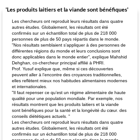
'Les produits laitiers et la viande sont bénéfiques'
Marques de confiance: recettes et
30
min
Viande et volaille
55
min
astuces
Les chercheurs ont reproduit leurs résultats dans quatre
autres études. Globalement, les résultats ont été
confirmés sur un échantillon total de plus de 218 000
personnes de plus de 50 pays répartis dans le monde.
"Nos résultats semblaient s’appliquer à des personnes de
différentes régions du monde et leurs conclusions sont
donc applicables dans le monde entier", explique Mahshid
Dehghan, co-chercheur principal affilié à PHRI.
Prof. Yusuf explique que, même si ces découvertes
fiesta tostadas
le méga's jopp joes
peuvent aller à l’encontre des croyances traditionnelles,
elles reflètent mieux nos habitudes alimentaires modernes
et internationales.
"Il faut repenser ce qu’est un régime alimentaire de haute
qualité pour une population mondiale. Par exemple, nos
résultats montrent que les produits laitiers et la viande
sont bénéfiques pour la santé et la longévité du cœur. des
conseils diététiques actuels. "
Les chercheurs ont reproduit leurs résultats dans quatre
autres études. Globalement, les résultats ont été
confirmés sur un échantillon total de plus de 218 000