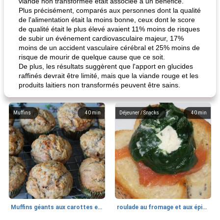
viande non transformée était associée à un bénéfice."
Plus précisément, comparés aux personnes dont la qualité
de l'alimentation était la moins bonne, ceux dont le score
de qualité était le plus élevé avaient 11% moins de risques
de subir un événement cardiovasculaire majeur, 17%
moins de un accident vasculaire cérébral et 25% moins de
risque de mourir de quelque cause que ce soit.
De plus, les résultats suggèrent que l'apport en glucides
raffinés devrait être limité, mais que la viande rouge et les
produits laitiers non transformés peuvent être sains.
Muffins
40
min
Déjeuner / Snacks
40
min
Muffins géants aux carottes et à la banane de Nif
roulade au fromage et aux épinards