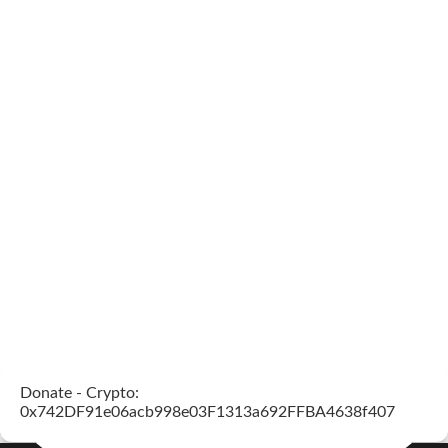
Donate - Crypto:
0x742DF91e06acb998e03F1313a692FFBA4638f407