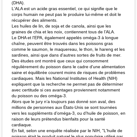
(DHA).
L'ALA est un acide gras essentiel, ce qui signifie que le
corps humain ne peut pas le produire lui-même et doit le
récupérer des aliments.
Les huiles de lin, de soja et de canola, ainsi que les
graines de chia et les noix, contiennent tous de l'ALA.
Le DHA et l'EPA, également appelés oméga-3 à longue
chaîne, peuvent être trouvés dans les poissons gras
comme le saumon, le maquereau, le thon, le hareng et les
sardines, ainsi que dans d'autres sortes de fruits de mer.
Des études ont montré que ceux qui consomment
régulièrement du poisson dans le cadre d'une alimentation
saine et équilibrée courent moins de risques de problèmes
cardiaques. Mais les National Institutes of Health (NIH)
expliquent que la recherche ne permet pas de déterminer
avec certitude si ces avantages proviennent notamment
du poisson ou des oméga-3.
Alors que le jury n’a toujours pas donné son aval, des
millions de personnes aux États-Unis se sont tournées
vers les suppléments d’oméga-3, ou d’huile de poisson, en
raison de leurs prétendus bienfaits pour la santé
cardiaque.
En fait, selon une enquête réalisée par le NIH, "L'huile de
poisson était le produit naturel le plus populaire utilisé par