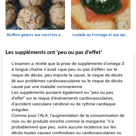
Muffins géants aux carottes et à la banane de Nif
roulade au fromage et aux épinards
Les suppléments ont 'peu ou pas d'effet'
Marques de confiance: recettes et
30
min
Viande et volaille
55
min
astuces
L’examen a révélé que la prise de suppléments d’oméga-3
à longue chaîne n’avait «que peu ou pas d’effet» sur le
risque de décès, peu importe la cause, le risque de décès
lié aux problèmes cardiovasculaires ou le risque de décès
causé par une maladie coronarienne.
Les suppléments auraient également eu "peu ou pas
d'effet" sur le risque d'événements cardiovasculaires,
d'accident vasculaire cérébral ou de rythme cardiaque
irrégulier.
fiesta tostadas
le méga's jopp joes
Comme pour l’ALA, l’augmentation de la consommation de
noix ou de produits enrichis comme la margarine "n’a
probablement que peu, voire aucune incidence sur les
décès toutes causes confondues ou cardiovasculaires ou