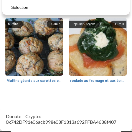
Sélection
Muffins
40
min
Déjeuner / Snacks
40
min
Muffins géants aux carottes et à la banane de Nif
roulade au fromage et aux épinards
Marques de confiance: recettes et
30
min
Viande et volaille
55
min
astuces
Donate - Crypto:
0x742DF91e06acb998e03F1313a692FFBA4638f407