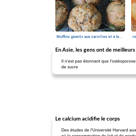
Muffins géants aux carottes et à la banane de Nif
r
En Asie, les gens ont de meilleurs
Il n'est pas étonnant que l'ostéoporo
de sucre
Le calcium acidifie le corps
Des études de l'Université Harvard au
où la consommation de lait et de produi