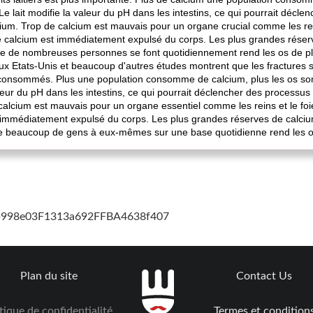
 Le lait modifie la valeur du pH dans les intestins, ce qui pourrait décl
cium. Trop de calcium est mauvais pour un organe crucial comme les rei
e calcium est immédiatement expulsé du corps. Les plus grandes réserv
ue de nombreuses personnes se font quotidiennement rend les os de plu
ux Etats-Unis et beaucoup d'autres études montrent que les fractures 
ont consommés. Plus une population consomme de calcium, plus les os son
valeur du pH dans les intestins, ce qui pourrait déclencher des processus
 calcium est mauvais pour un organe essentiel comme les reins et le fo
immédiatement expulsé du corps. Les plus grandes réserves de calcium 
ue beaucoup de gens à eux-mêmes sur une base quotidienne rend les os
cb998e03F1313a692FFBA4638f407
Plan du site
Contact Us
tique de confidentialité
Termes et condition