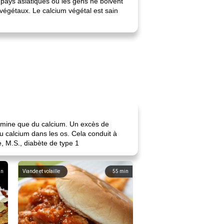
pays asiatiques où les gens ne boivent
végétaux. Le calcium végétal est sain
amine que du calcium. Un excès de
du calcium dans les os. Cela conduit à
e, M.S., diabète de type 1
in
Viande et volaille
55
min