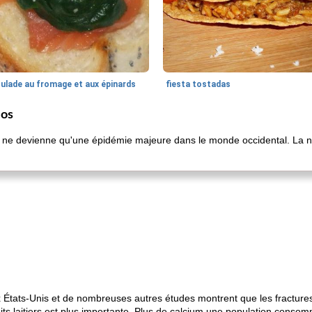
oulade au fromage et aux épinards
fiesta tostadas
 os
se ne devienne qu'une épidémie majeure dans le monde occidental. La no
x États-Unis et de nombreuses autres études montrent que les fractures
ts laitiers est plus importante. Plus de calcium une population consomme