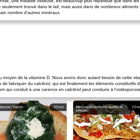
oporose, une maladie osseuse, est beaucoup plus répandue que dans les 
n seulement trouvé dans le lait, mais aussi dans de nombreux aliments 
tain nombre d'autres minéraux
u moyen de la vitamine D. Nous avons donc autant besoin de cette vit
e fabriquer du calcitriol, qui est finalement les éléments constitutifs 
um qui conduit à une carence en calcitriol peut conduire à l'ostéoporos
éjeuner / Snacks
40
min
Marques de confiance: recettes et
30
m
astuces