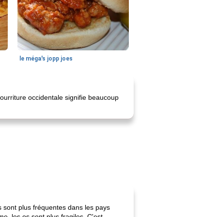
le méga's jopp joes
urriture occidentale signifie beaucoup
 sont plus fréquentes dans les pays
, les os sont plus fragiles. C'est