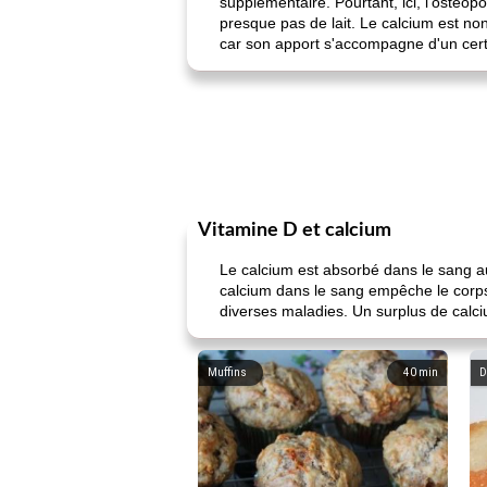
supplémentaire. Pourtant, ici, l'osté
presque pas de lait. Le calcium est no
car son apport s'accompagne d'un cer
Vitamine D et calcium
Le calcium est absorbé dans le sang a
calcium dans le sang empêche le corps d
diverses maladies. Un surplus de calci
Muffins
40
min
D