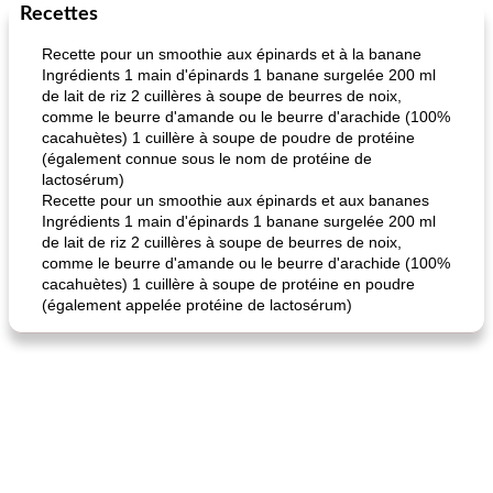
Recettes
Marques de confiance: recettes et
30
min
Viande et volaille
55
min
astuces
Recette pour un smoothie aux épinards et à la banane
Ingrédients 1 main d'épinards 1 banane surgelée 200 ml
de lait de riz 2 cuillères à soupe de beurres de noix,
comme le beurre d'amande ou le beurre d'arachide (100%
cacahuètes) 1 cuillère à soupe de poudre de protéine
(également connue sous le nom de protéine de
lactosérum)
Recette pour un smoothie aux épinards et aux bananes
Ingrédients 1 main d'épinards 1 banane surgelée 200 ml
fiesta tostadas
le méga's jopp joes
de lait de riz 2 cuillères à soupe de beurres de noix,
comme le beurre d'amande ou le beurre d'arachide (100%
cacahuètes) 1 cuillère à soupe de protéine en poudre
(également appelée protéine de lactosérum)