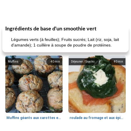
Ingrédients de base d'un smoothie vert
Légumes verts (à feuilles); Fruits sucrés; Lait (riz, soja, lait
d'amande); 1 cuillère à soupe de poudre de protéines.
Muffins
40
min
Déjeuner / Snacks
40
min
Muffins géants aux carottes et à la banane de Nif
roulade au fromage et aux épinards