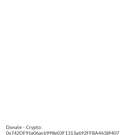
Donate - Crypto:
0x742DF91e06acb998e03F1313a692FFBA4638f407