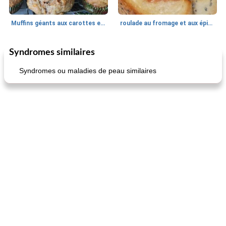
Muffins géants aux carottes et à la banane de Nif
roulade au fromage et aux épinards
Syndromes similaires
Marques de confiance: recettes et
30
min
Viande et volaille
55
min
astuces
Syndromes ou maladies de peau similaires
fiesta tostadas
le méga's jopp joes