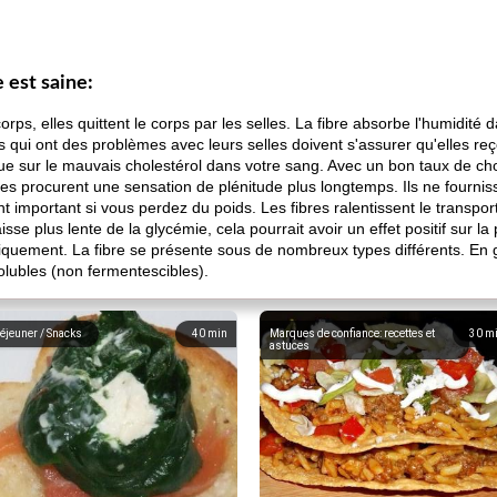
e est saine:
rps, elles quittent le corps par les selles. La fibre absorbe l'humidité d
s qui ont des problèmes avec leurs selles doivent s'assurer qu'elles re
ique sur le mauvais cholestérol dans votre sang. Avec un bon taux de ch
res procurent une sensation de plénitude plus longtemps. Ils ne fournis
t important si vous perdez du poids. Les fibres ralentissent le transport
se plus lente de la glycémie, cela pourrait avoir un effet positif sur l
iquement. La fibre se présente sous de nombreux types différents. En gro
solubles (non fermentescibles).
éjeuner / Snacks
40
min
Marques de confiance: recettes et
30
m
astuces