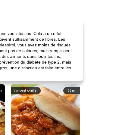
ans vos intestins. Cela a un effet
çoivent suffisamment de fibres. Les
olestérol, vous avez moins de risques
sent pas de calories, mais remplissent
 des aliments dans les intestins,
a prévention du diabète de type 2, mais
s, une distinction est faite entre les
in
Viande et volaille
55
min