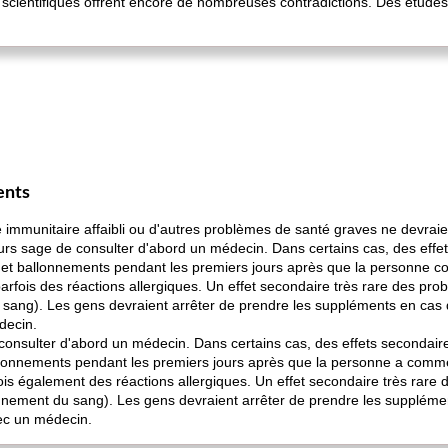
s scientifiques offrent encore de nombreuses contradictions. Des étude
ents
immunitaire affaibli ou d'autres problèmes de santé graves ne devraie
jours sage de consulter d'abord un médecin. Dans certains cas, des effe
 et ballonnements pendant les premiers jours après que la personne c
rfois des réactions allergiques. Un effet secondaire très rare des prob
sang). Les gens devraient arrêter de prendre les suppléments en cas d
decin.
de consulter d'abord un médecin. Dans certains cas, des effets secondai
allonnements pendant les premiers jours après que la personne a comm
is également des réactions allergiques. Un effet secondaire très rare d
nement du sang). Les gens devraient arrêter de prendre les supplémen
ec un médecin.