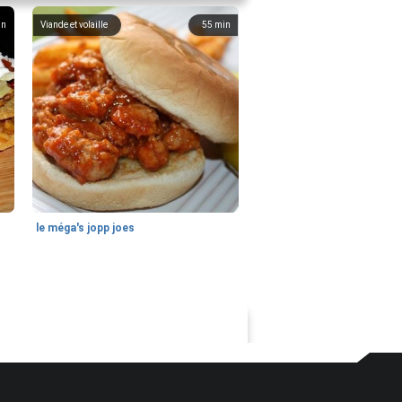
in
Viande et volaille
55
min
le méga's jopp joes