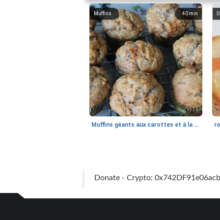
Muffins
40
min
D
Muffins géants aux carottes et à la banane de Nif
r
Donate - Crypto: 0x742DF91e06a