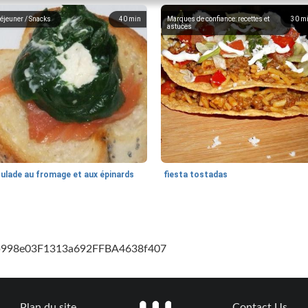
éjeuner / Snacks
40
min
Marques de confiance: recettes et
30
m
astuces
oulade au fromage et aux épinards
fiesta tostadas
cb998e03F1313a692FFBA4638f407
Plan du site
Contact Us