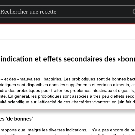
rch for a recipe
 indication et effets secondaires des «bon
s» et des «mauvaises» bactéries. Les probiotiques sont de bonnes bactér
obiotiques sont disponibles dans les suppléments et certains aliments,
dre des probiotiques pour traiter les problèmes intestinaux et digestifs,
é. En général, les probiotiques sont associés à très peu d'effets seco
ité scientifique sur l'efficacité de ces «bactéries vivantes» en juin fait 
ies 'de bonnes'
 rapporte que, malgré les diverses indications, il n'y a pas encore de 