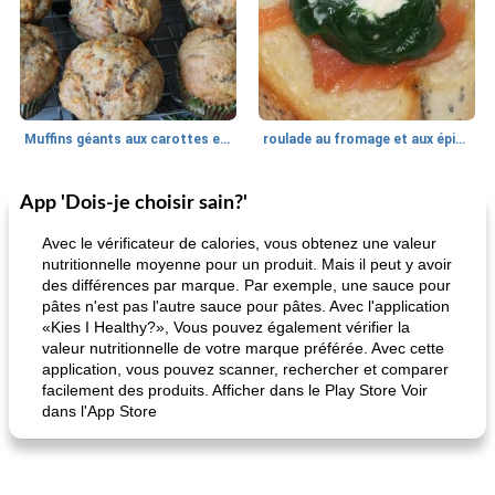
Muffins géants aux carottes et à la banane de Nif
roulade au fromage et aux épinards
App 'Dois-je choisir sain?'
Marques de confiance: recettes et
30
min
Viande et volaille
55
min
astuces
Avec le vérificateur de calories, vous obtenez une valeur
nutritionnelle moyenne pour un produit. Mais il peut y avoir
des différences par marque. Par exemple, une sauce pour
pâtes n'est pas l'autre sauce pour pâtes. Avec l'application
«Kies I Healthy?», Vous pouvez également vérifier la
valeur nutritionnelle de votre marque préférée. Avec cette
application, vous pouvez scanner, rechercher et comparer
facilement des produits. Afficher dans le Play Store Voir
dans l'App Store
fiesta tostadas
le méga's jopp joes