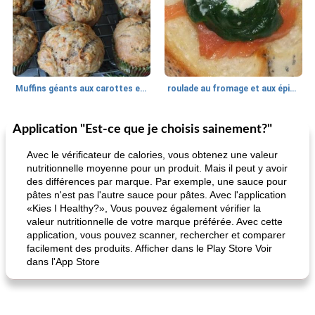
Muffins géants aux carottes et à la banane de Nif
roulade au fromage et aux épinards
Application "Est-ce que je choisis sainement?"
Marques de confiance: recettes et
30
min
Viande et volaille
55
min
astuces
Avec le vérificateur de calories, vous obtenez une valeur
nutritionnelle moyenne pour un produit. Mais il peut y avoir
des différences par marque. Par exemple, une sauce pour
pâtes n'est pas l'autre sauce pour pâtes. Avec l'application
«Kies I Healthy?», Vous pouvez également vérifier la
valeur nutritionnelle de votre marque préférée. Avec cette
application, vous pouvez scanner, rechercher et comparer
facilement des produits. Afficher dans le Play Store Voir
dans l'App Store
fiesta tostadas
le méga's jopp joes