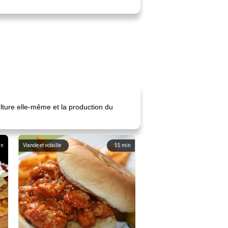
lture elle-même et la production du
in
Viande et volaille
55
min