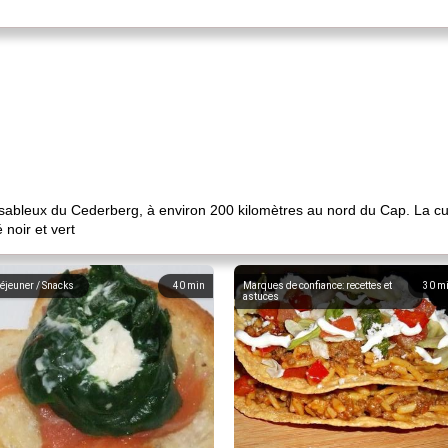
 sableux du Cederberg, à environ 200 kilomètres au nord du Cap. La cu
 noir et vert
éjeuner / Snacks
40
min
Marques de confiance: recettes et
30
m
astuces