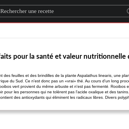
rch for a recipe
aits pour la santé et valeur nutritionnelle
t des feuilles et des brindilles de la plante Aspalathus linearis, une pl
ique du Sud. Ce n'est donc pas un «vrai» thé. Au cours d'un long proc
rooibos vert provient du même arbuste et n'est pas fermenté. Rooibos e
 pour les personnes qui ne tolèrent pas l'acide oxalique et des tanins.
ntient des antioxydants qui éliminent les radicaux libres. Divers polyph