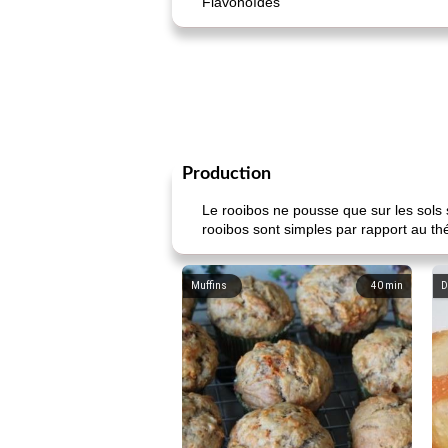
Flavonoïdes
Production
Le rooibos ne pousse que sur les sols
rooibos sont simples par rapport au thé
Muffins
40
min
D