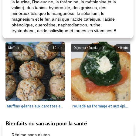
la leucine, l'isoleucine, la thréonine, la méthionine et la
valine), des tanins, hypéroside, des graisses, des
minéraux tels que le manganèse, le sélénium, le
magnésium et le fer, ainsi que l'acide caféique, l'acide
phénolique, quercétine, naphtodiantron, rutine,
tryptophane, acide salicylique et toutes les vitamines B
Muffins
40
min
Déjeuner / Snacks
40
min
Muffins géants aux carottes et à la banane de Nif
roulade au fromage et aux épinards
Bienfaits du sarrasin pour la santé
Marques de confiance: recettes et
30
min
Viande et volaille
55
min
astuces
Régime sans gluten