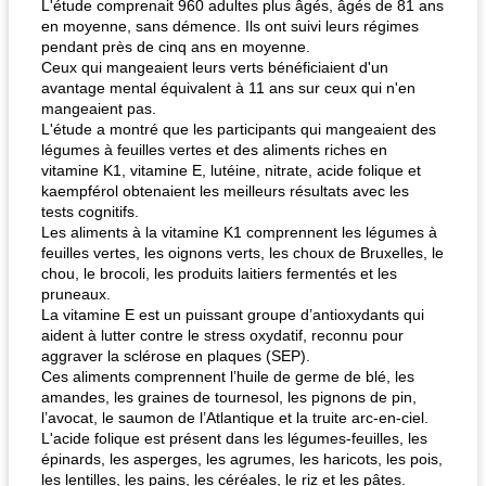
L'étude comprenait 960 adultes plus âgés, âgés de 81 ans
en moyenne, sans démence. Ils ont suivi leurs régimes
pendant près de cinq ans en moyenne.
Ceux qui mangeaient leurs verts bénéficiaient d'un
avantage mental équivalent à 11 ans sur ceux qui n'en
mangeaient pas.
L'étude a montré que les participants qui mangeaient des
légumes à feuilles vertes et des aliments riches en
vitamine K1, vitamine E, lutéine, nitrate, acide folique et
kaempférol obtenaient les meilleurs résultats avec les
tests cognitifs.
Les aliments à la vitamine K1 comprennent les légumes à
feuilles vertes, les oignons verts, les choux de Bruxelles, le
chou, le brocoli, les produits laitiers fermentés et les
pruneaux.
La vitamine E est un puissant groupe d’antioxydants qui
aident à lutter contre le stress oxydatif, reconnu pour
aggraver la sclérose en plaques (SEP).
Ces aliments comprennent l’huile de germe de blé, les
amandes, les graines de tournesol, les pignons de pin,
l’avocat, le saumon de l’Atlantique et la truite arc-en-ciel.
L'acide folique est présent dans les légumes-feuilles, les
épinards, les asperges, les agrumes, les haricots, les pois,
les lentilles, les pains, les céréales, le riz et les pâtes.