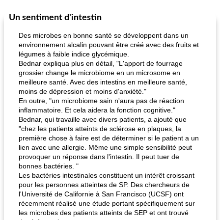
Un sentiment d'intestin
Marques de confiance: recettes et
30
min
Viande et volaille
55
min
astuces
Des microbes en bonne santé se développent dans un
environnement alcalin pouvant être créé avec des fruits et
légumes à faible indice glycémique.
Bednar expliqua plus en détail, "L'apport de fourrage
grossier change le microbiome en un microsome en
meilleure santé. Avec des intestins en meilleure santé,
moins de dépression et moins d'anxiété."
En outre, "un microbiome sain n'aura pas de réaction
inflammatoire. Et cela aidera la fonction cognitive."
fiesta tostadas
le méga's jopp joes
Bednar, qui travaille avec divers patients, a ajouté que
"chez les patients atteints de sclérose en plaques, la
première chose à faire est de déterminer si le patient a un
lien avec une allergie. Même une simple sensibilité peut
provoquer un réponse dans l'intestin. Il peut tuer de
bonnes bactéries. "
Les bactéries intestinales constituent un intérêt croissant
pour les personnes atteintes de SP. Des chercheurs de
l'Université de Californie à San Francisco (UCSF) ont
récemment réalisé une étude portant spécifiquement sur
les microbes des patients atteints de SEP et ont trouvé