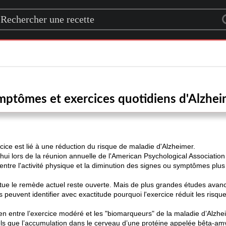
rch for a recipe
mptômes et exercices quotidiens d'Alzhei
rcice est lié à une réduction du risque de maladie d'Alzheimer.
ui lors de la réunion annuelle de l'American Psychological Associatio
ntre l'activité physique et la diminution des signes ou symptômes plus 
stitue le remède actuel reste ouverte. Mais de plus grandes études avan
rs peuvent identifier avec exactitude pourquoi l'exercice réduit les risq
ien entre l’exercice modéré et les "biomarqueurs" de la maladie d’Alzhe
els que l’accumulation dans le cerveau d’une protéine appelée bêta-am