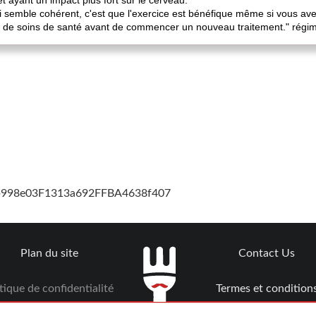
t ayant un impact plus fort sur le cerveau.
ui semble cohérent, c'est que l'exercice est bénéfique même si vous ave
r de soins de santé avant de commencer un nouveau traitement." régime
cb998e03F1313a692FFBA4638f407
Plan du site
Contact Us
tique de confidentialité
Termes et condition