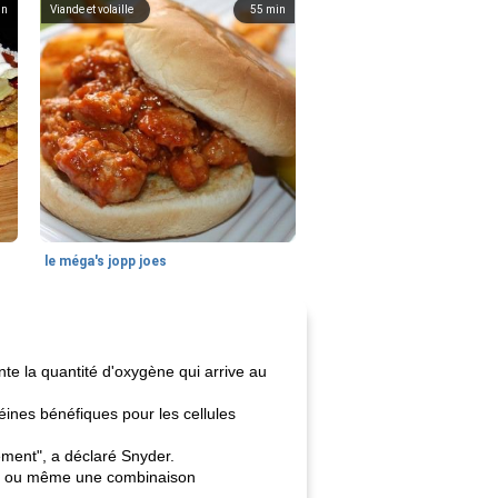
in
Viande et volaille
55
min
le méga's jopp joes
te la quantité d'oxygène qui arrive au
ines bénéfiques pour les cellules
ement", a déclaré Snyder.
es, ou même une combinaison