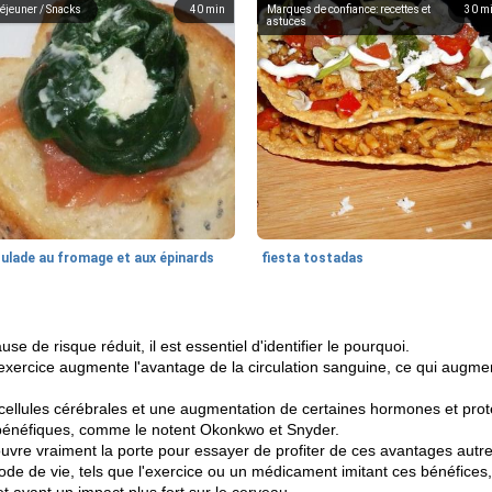
éjeuner / Snacks
40
min
Marques de confiance: recettes et
30
m
astuces
oulade au fromage et aux épinards
fiesta tostadas
e de risque réduit, il est essentiel d'identifier le pourquoi.
'exercice augmente l'avantage de la circulation sanguine, ce qui augmen
ellules cérébrales et une augmentation de certaines hormones et proté
 bénéfiques, comme le notent Okonkwo et Snyder.
uvre vraiment la porte pour essayer de profiter de ces avantages autr
mode de vie, tels que l'exercice ou un médicament imitant ces bénéfic