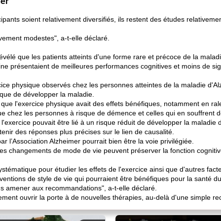
mer
ipants soient relativement diversifiés, ils restent des études relativemen
ivement modestes", a-t-elle déclaré.
évélé que les patients atteints d'une forme rare et précoce de la malad
e présentaient de meilleures performances cognitives et moins de sig
cice physique observés chez les personnes atteintes de la maladie d'Al
sque de développer la maladie.
ue l'exercice physique avait des effets bénéfiques, notamment en ralen
e chez les personnes à risque de démence et celles qui en souffrent d
'exercice pouvait être lié à un risque réduit de développer la maladie 
tenir des réponses plus précises sur le lien de causalité.
 l’Association Alzheimer pourrait bien être la voie privilégiée.
i les changements de mode de vie peuvent préserver la fonction cogniti
stématique pour étudier les effets de l'exercice ainsi que d'autres fact
nterventions de style de vie qui pourraient être bénéfiques pour la santé 
nous amener aux recommandations", a-t-elle déclaré.
lement ouvrir la porte à de nouvelles thérapies, au-delà d'une simple r