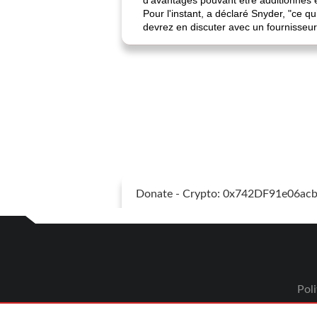
d'avantages pouvant être additionnés e
Pour l'instant, a déclaré Snyder, "ce q
devrez en discuter avec un fournisseu
Donate - Crypto: 0x742DF91e06a
Poli