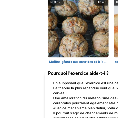
Muffins
40
min
D
Muffins géants aux carottes et à la banane de Nif
r
Pourquoi l'exercice aide-t-il?
En supposant que l'exercice est une caus
La théorie la plus répandue veut que l
cerveau.
Une amélioration du métabolisme des c
cérébrales pourraient également être
Avec ce mécanisme bien défini, "cela o
Il pourrait s'agir de changements de 