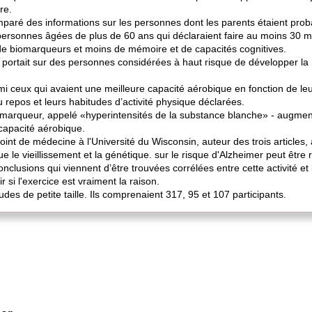
re.
mparé des informations sur les personnes dont les parents étaient prob
 personnes âgées de plus de 60 ans qui déclaraient faire au moins 30 
de biomarqueurs et moins de mémoire et de capacités cognitives.
 portait sur des personnes considérées à haut risque de développer la
i ceux qui avaient une meilleure capacité aérobique en fonction de leu
 repos et leurs habitudes d’activité physique déclarées.
omarqueur, appelé «hyperintensités de la substance blanche» - augmen
apacité aérobique.
t de médecine à l'Université du Wisconsin, auteur des trois articles, 
e le vieillissement et la génétique. sur le risque d'Alzheimer peut être r
nclusions qui viennent d’être trouvées corrélées entre cette activité et 
 si l'exercice est vraiment la raison.
tudes de petite taille. Ils comprenaient 317, 95 et 107 participants.