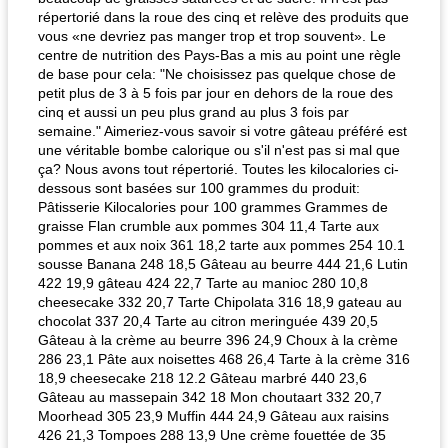
répertorié dans la roue des cinq et relève des produits que
vous «ne devriez pas manger trop et trop souvent». Le
centre de nutrition des Pays-Bas a mis au point une règle
de base pour cela: "Ne choisissez pas quelque chose de
petit plus de 3 à 5 fois par jour en dehors de la roue des
cinq et aussi un peu plus grand au plus 3 fois par
semaine." Aimeriez-vous savoir si votre gâteau préféré est
une véritable bombe calorique ou s'il n'est pas si mal que
ça? Nous avons tout répertorié. Toutes les kilocalories ci-
dessous sont basées sur 100 grammes du produit:
Pâtisserie Kilocalories pour 100 grammes Grammes de
graisse Flan crumble aux pommes 304 11,4 Tarte aux
pommes et aux noix 361 18,2 tarte aux pommes 254 10.1
sousse Banana 248 18,5 Gâteau au beurre 444 21,6 Lutin
422 19,9 gâteau 424 22,7 Tarte au manioc 280 10,8
cheesecake 332 20,7 Tarte Chipolata 316 18,9 gateau au
chocolat 337 20,4 Tarte au citron meringuée 439 20,5
Gâteau à la crème au beurre 396 24,9 Choux à la crème
286 23,1 Pâte aux noisettes 468 26,4 Tarte à la crème 316
18,9 cheesecake 218 12.2 Gâteau marbré 440 23,6
Gâteau au massepain 342 18 Mon choutaart 332 20,7
Moorhead 305 23,9 Muffin 444 24,9 Gâteau aux raisins
426 21,3 Tompoes 288 13,9 Une crème fouettée de 35