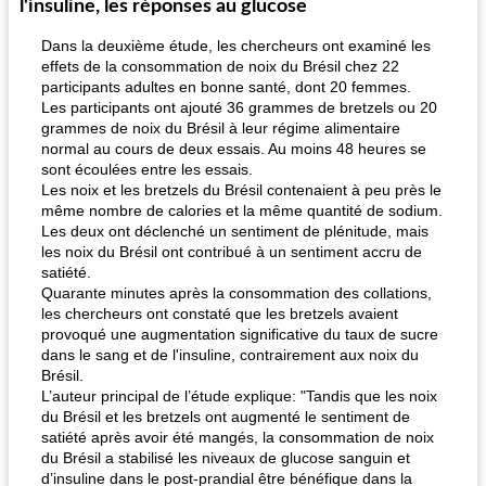
l'insuline, les réponses au glucose
Dans la deuxième étude, les chercheurs ont examiné les
effets de la consommation de noix du Brésil chez 22
participants adultes en bonne santé, dont 20 femmes.
Les participants ont ajouté 36 grammes de bretzels ou 20
grammes de noix du Brésil à leur régime alimentaire
normal au cours de deux essais. Au moins 48 heures se
sont écoulées entre les essais.
fiesta tostadas
Les noix et les bretzels du Brésil contenaient à peu près le
le méga's jopp joes
même nombre de calories et la même quantité de sodium.
Les deux ont déclenché un sentiment de plénitude, mais
les noix du Brésil ont contribué à un sentiment accru de
satiété.
Quarante minutes après la consommation des collations,
les chercheurs ont constaté que les bretzels avaient
provoqué une augmentation significative du taux de sucre
dans le sang et de l'insuline, contrairement aux noix du
Brésil.
L’auteur principal de l’étude explique: "Tandis que les noix
du Brésil et les bretzels ont augmenté le sentiment de
satiété après avoir été mangés, la consommation de noix
du Brésil a stabilisé les niveaux de glucose sanguin et
d’insuline dans le post-prandial être bénéfique dans la