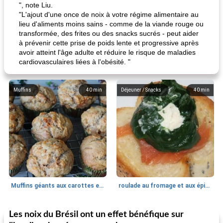
", note Liu.
"L'ajout d'une once de noix à votre régime alimentaire au
lieu d'aliments moins sains - comme de la viande rouge ou
transformée, des frites ou des snacks sucrés - peut aider
à prévenir cette prise de poids lente et progressive après
avoir atteint l'âge adulte et réduire le risque de maladies
cardiovasculaires liées à l'obésité. "
Muffins
40
min
Déjeuner / Snacks
40
min
Muffins géants aux carottes et à la banane de Nif
roulade au fromage et aux épinards
Les noix du Brésil ont un effet bénéfique sur
Marques de confiance: recettes et
30
min
Viande et volaille
55
min
astuces